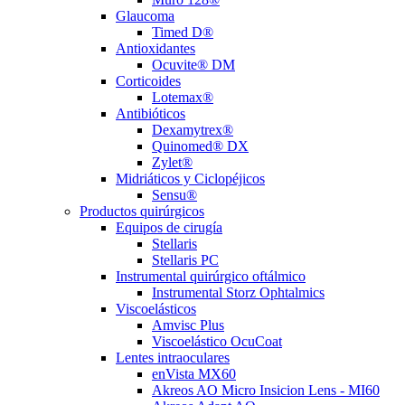
Glaucoma
Timed D®
Antioxidantes
Ocuvite® DM
Corticoides
Lotemax®
Antibióticos
Dexamytrex®
Quinomed® DX
Zylet®
Midriáticos y Ciclopéjicos
Sensu®
Productos quirúrgicos
Equipos de cirugía
Stellaris
Stellaris PC
Instrumental quirúrgico oftálmico
Instrumental Storz Ophtalmics
Viscoelásticos
Amvisc Plus
Viscoelástico OcuCoat
Lentes intraoculares
enVista MX60
Akreos AO Micro Insicion Lens - MI60