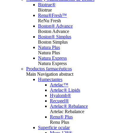
Biotrue®
Biotrue
Renu®Fresh™
ReNu Fresh
Boston® Advance
Boston Advance
Boston® Simplus
Boston Simplus
Natura Plus
Natura Plus
Natura Express
Natura Express
Productos farmacéuticos
Main Navigation abstract
Humectantes
Artelac™
Artelac® Lipids
Hyalomb®
Recugel®
Artelac® Rebalance
Artelac Rebalance
Renu® Plus
Renu Plus
Superficie ocular
Muro 128®