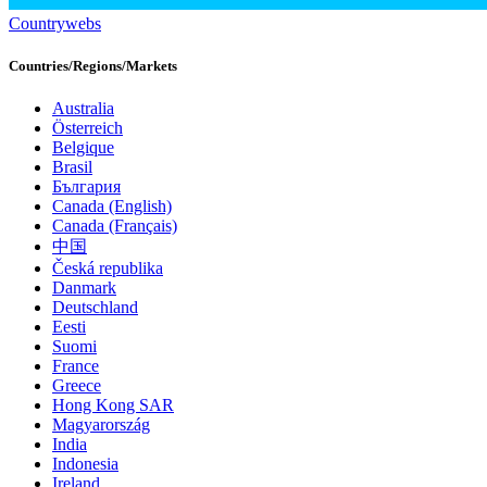
Countrywebs
Countries/Regions/Markets
Australia
Österreich
Belgique
Brasil
България
Canada (English)
Canada (Français)
中国
Česká republika
Danmark
Deutschland
Eesti
Suomi
France
Greece
Hong Kong SAR
Magyarország
India
Indonesia
Ireland