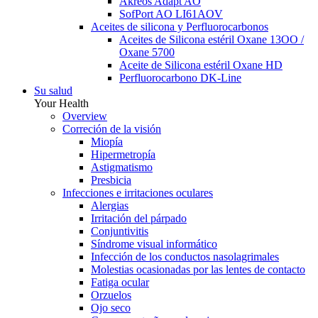
Akreos Adapt AO
SofPort AO LI61AOV
Aceites de silicona y Perfluorocarbonos
Aceites de Silicona estéril Oxane 13OO /
Oxane 5700
Aceite de Silicona estéril Oxane HD
Perfluorocarbono DK-Line
Su salud
Your Health
Overview
Correción de la visión
Miopía
Hipermetropía
Astigmatismo
Presbicia
Infecciones e irritaciones oculares
Alergias
Irritación del párpado
Conjuntivitis
Síndrome visual informático
Infección de los conductos nasolagrimales
Molestias ocasionadas por las lentes de contacto
Fatiga ocular
Orzuelos
Ojo seco