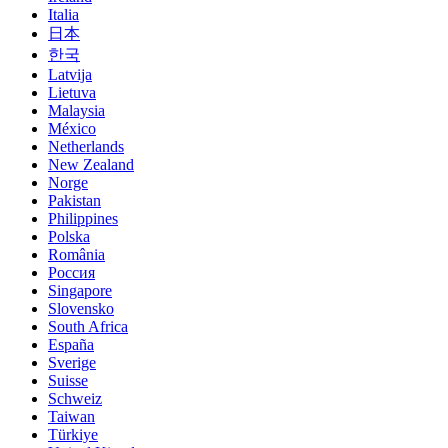
Italia
日本
한국
Latvija
Lietuva
Malaysia
México
Netherlands
New Zealand
Norge
Pakistan
Philippines
Polska
România
Россия
Singapore
Slovensko
South Africa
España
Sverige
Suisse
Schweiz
Taiwan
Türkiye