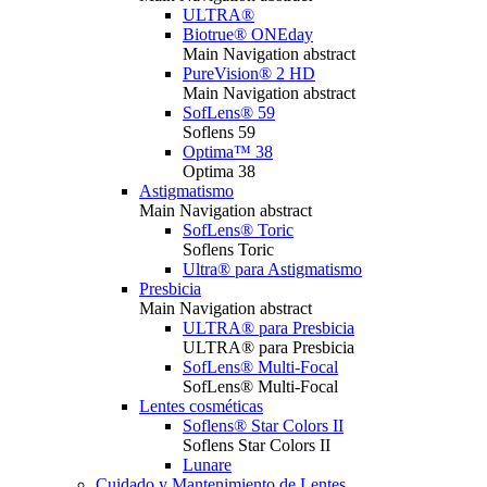
ULTRA®
Biotrue® ONEday
Main Navigation abstract
PureVision® 2 HD
Main Navigation abstract
SofLens® 59
Soflens 59
Optima™ 38
Optima 38
Astigmatismo
Main Navigation abstract
SofLens® Toric
Soflens Toric
Ultra® para Astigmatismo
Presbicia
Main Navigation abstract
ULTRA® para Presbicia
ULTRA® para Presbicia
SofLens® Multi-Focal
SofLens® Multi-Focal
Lentes cosméticas
Soflens® Star Colors II
Soflens Star Colors II
Lunare
Cuidado y Mantenimiento de Lentes