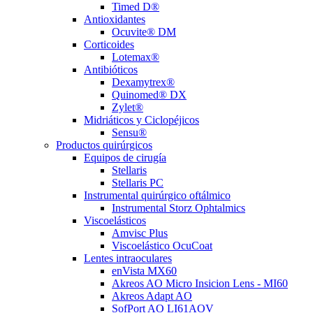
Timed D®
Antioxidantes
Ocuvite® DM
Corticoides
Lotemax®
Antibióticos
Dexamytrex®
Quinomed® DX
Zylet®
Midriáticos y Ciclopéjicos
Sensu®
Productos quirúrgicos
Equipos de cirugía
Stellaris
Stellaris PC
Instrumental quirúrgico oftálmico
Instrumental Storz Ophtalmics
Viscoelásticos
Amvisc Plus
Viscoelástico OcuCoat
Lentes intraoculares
enVista MX60
Akreos AO Micro Insicion Lens - MI60
Akreos Adapt AO
SofPort AO LI61AOV