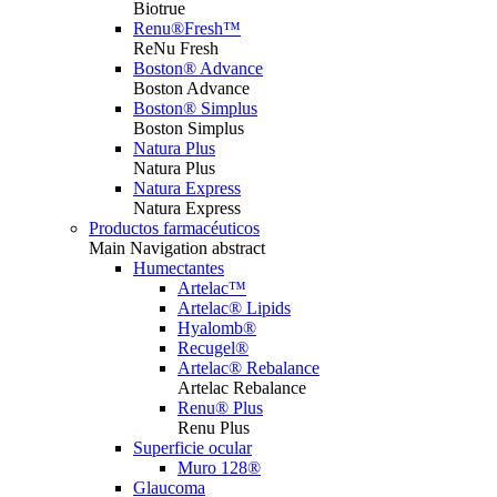
Biotrue
Renu®Fresh™
ReNu Fresh
Boston® Advance
Boston Advance
Boston® Simplus
Boston Simplus
Natura Plus
Natura Plus
Natura Express
Natura Express
Productos farmacéuticos
Main Navigation abstract
Humectantes
Artelac™
Artelac® Lipids
Hyalomb®
Recugel®
Artelac® Rebalance
Artelac Rebalance
Renu® Plus
Renu Plus
Superficie ocular
Muro 128®
Glaucoma