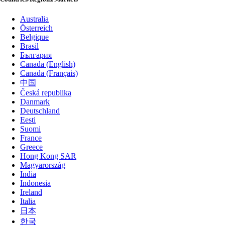
Australia
Österreich
Belgique
Brasil
България
Canada (English)
Canada (Français)
中国
Česká republika
Danmark
Deutschland
Eesti
Suomi
France
Greece
Hong Kong SAR
Magyarország
India
Indonesia
Ireland
Italia
日本
한국