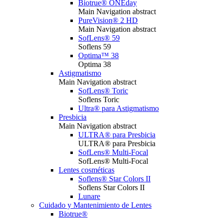
Biotrue® ONEday
Main Navigation abstract
PureVision® 2 HD
Main Navigation abstract
SofLens® 59
Soflens 59
Optima™ 38
Optima 38
Astigmatismo
Main Navigation abstract
SofLens® Toric
Soflens Toric
Ultra® para Astigmatismo
Presbicia
Main Navigation abstract
ULTRA® para Presbicia
ULTRA® para Presbicia
SofLens® Multi-Focal
SofLens® Multi-Focal
Lentes cosméticas
Soflens® Star Colors II
Soflens Star Colors II
Lunare
Cuidado y Mantenimiento de Lentes
Biotrue®