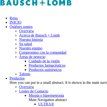
Renu
INICIO
Quiénes somos
Overview
Acerca de Bausch + Lomb
Nuestra historia
Su salud
Nuestro equipo
Compromiso con la comunidad
Áreas de negocio
Cuidado de la visión
Productos farmacéuticos
Productos quirúrgicos
Talento
Productos
Here you can put in a small abstract. It is shown in the main nav
Overview
Lentes de Contacto
Miopía o hipermetropía
Main Navigation abstract
ULTRA®