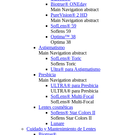
Biotrue® ONEday
Main Navigation abstract
PureVision® 2 HD
Main Navigation abstract
SofLens® 59
Soflens 59
Optima™ 38
Optima 38
Astigmatismo
Main Navigation abstract
SofLens® Toric
Soflens Toric
Ultra® para Astigmatismo
Presbicia
Main Navigation abstract
ULTRA® para Presbicia
ULTRA® para Presbicia
SofLens® Multi-Focal
SofLens® Multi-Focal
Lentes cosméticas
Soflens® Star Colors II
Soflens Star Colors II
Lunare
Cuidado y Mantenimiento de Lentes
Biotrue®