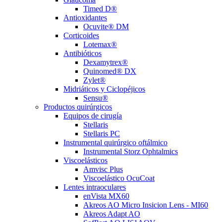
Timed D®
Antioxidantes
Ocuvite® DM
Corticoides
Lotemax®
Antibióticos
Dexamytrex®
Quinomed® DX
Zylet®
Midriáticos y Ciclopéjicos
Sensu®
Productos quirúrgicos
Equipos de cirugía
Stellaris
Stellaris PC
Instrumental quirúrgico oftálmico
Instrumental Storz Ophtalmics
Viscoelásticos
Amvisc Plus
Viscoelástico OcuCoat
Lentes intraoculares
enVista MX60
Akreos AO Micro Insicion Lens - MI60
Akreos Adapt AO