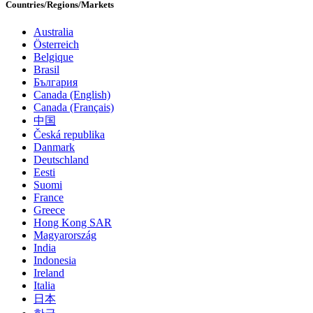
Countries/Regions/Markets
Australia
Österreich
Belgique
Brasil
България
Canada (English)
Canada (Français)
中国
Česká republika
Danmark
Deutschland
Eesti
Suomi
France
Greece
Hong Kong SAR
Magyarország
India
Indonesia
Ireland
Italia
日本