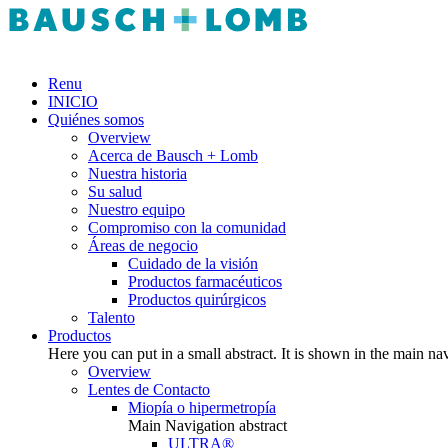
Renu
INICIO
Quiénes somos
Overview
Acerca de Bausch + Lomb
Nuestra historia
Su salud
Nuestro equipo
Compromiso con la comunidad
Áreas de negocio
Cuidado de la visión
Productos farmacéuticos
Productos quirúrgicos
Talento
Productos
Here you can put in a small abstract. It is shown in the main na
Overview
Lentes de Contacto
Miopía o hipermetropía
Main Navigation abstract
ULTRA®