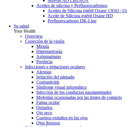
SofPort AO LI61AOV
Aceites de silicona y Perfluorocarbonos
Aceites de Silicona estéril Oxane 13OO / 
Aceite de Silicona estéril Oxane HD
Perfluorocarbono DK-Line
Su salud
Your Health
Overview
Correción de la visión
Miopía
Hipermetropía
Astigmatismo
Presbicia
Infecciones e irritaciones oculares
Alergias
Irritación del párpado
Conjuntivitis
Síndrome visual informático
Infección de los conductos nasolagrimales
Molestias ocasionadas por las lentes de contacto
Fatiga ocular
Orzuelos
Ojo seco
Cuerpos extraños en los ojos
Ojos llorosos