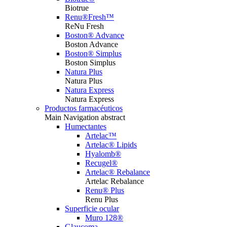
Biotrue
Renu®Fresh™
ReNu Fresh
Boston® Advance
Boston Advance
Boston® Simplus
Boston Simplus
Natura Plus
Natura Plus
Natura Express
Natura Express
Productos farmacéuticos
Main Navigation abstract
Humectantes
Artelac™
Artelac® Lipids
Hyalomb®
Recugel®
Artelac® Rebalance
Artelac Rebalance
Renu® Plus
Renu Plus
Superficie ocular
Muro 128®
Glaucoma