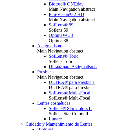
Biotrue® ONEday
Main Navigation abstract
PureVision® 2 HD
Main Navigation abstract
SofLens® 59
Soflens 59
Optima™ 38
Optima 38
Astigmatismo
Main Navigation abstract
SofLens® Toric
Soflens Toric
Ultra® para Astigmatismo
Presbicia
Main Navigation abstract
ULTRA® para Presbicia
ULTRA® para Presbicia
SofLens® Multi-Focal
SofLens® Multi-Focal
Lentes cosméticas
Soflens® Star Colors II
Soflens Star Colors II
Lunare
Cuidado y Mantenimiento de Lentes
Biotrue®