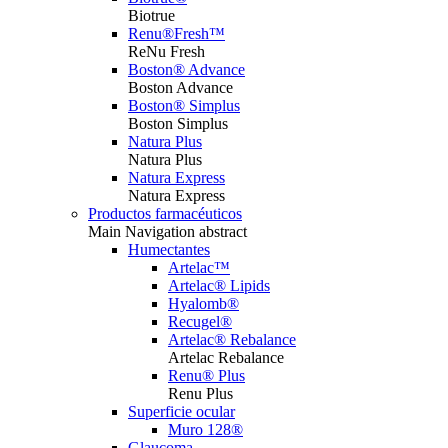
Biotrue
Renu®Fresh™
ReNu Fresh
Boston® Advance
Boston Advance
Boston® Simplus
Boston Simplus
Natura Plus
Natura Plus
Natura Express
Natura Express
Productos farmacéuticos
Main Navigation abstract
Humectantes
Artelac™
Artelac® Lipids
Hyalomb®
Recugel®
Artelac® Rebalance
Artelac Rebalance
Renu® Plus
Renu Plus
Superficie ocular
Muro 128®
Glaucoma