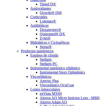
Timed D®
Antioxidantes
Ocuvite® DM
Corticoides
Lotemax®
Antibióticos
Dexamytrex®
Quinomed® DX
Zylet®
Midriáticos y Ciclopéjicos
Sensu®
Productos quirúrgicos
Equipos de cirugía
Stellaris
Stellaris PC
Instrumental quirúrgico oftálmico
Instrumental Storz Ophtalmics
Viscoelásticos
Amvisc Plus
Viscoelástico OcuCoat
Lentes intraoculares
enVista MX60
Akreos AO Micro Insicion Lens - MI60
Akreos Adapt AO