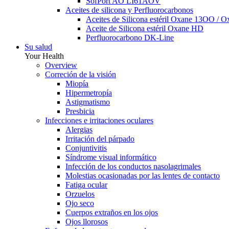
SofPort AO LI61AOV
Aceites de silicona y Perfluorocarbonos
Aceites de Silicona estéril Oxane 13OO / 
Aceite de Silicona estéril Oxane HD
Perfluorocarbono DK-Line
Su salud
Your Health
Overview
Correción de la visión
Miopía
Hipermetropía
Astigmatismo
Presbicia
Infecciones e irritaciones oculares
Alergias
Irritación del párpado
Conjuntivitis
Síndrome visual informático
Infección de los conductos nasolagrimales
Molestias ocasionadas por las lentes de contacto
Fatiga ocular
Orzuelos
Ojo seco
Cuerpos extraños en los ojos
Ojos llorosos