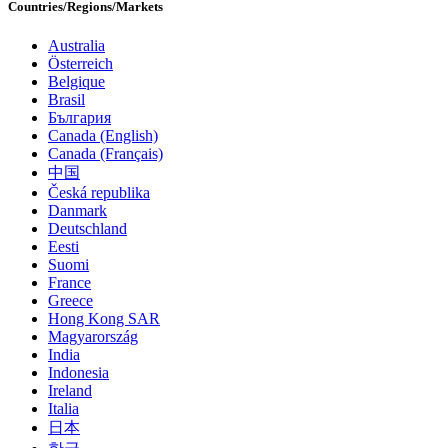
Countries/Regions/Markets
Australia
Österreich
Belgique
Brasil
България
Canada (English)
Canada (Français)
中国
Česká republika
Danmark
Deutschland
Eesti
Suomi
France
Greece
Hong Kong SAR
Magyarország
India
Indonesia
Ireland
Italia
日本