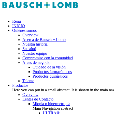
Renu
INICIO
Quiénes somos
Overview
Acerca de Bausch + Lomb
Nuestra historia
Su salud
Nuestro equipo
Compromiso con la comunidad
Áreas de negocio
Cuidado de la visión
Productos farmacéuticos
Productos quirúrgicos
Talento
Productos
Here you can put in a small abstract. It is shown in the main na
Overview
Lentes de Contacto
Miopía o hipermetropía
Main Navigation abstract
ULTRA®