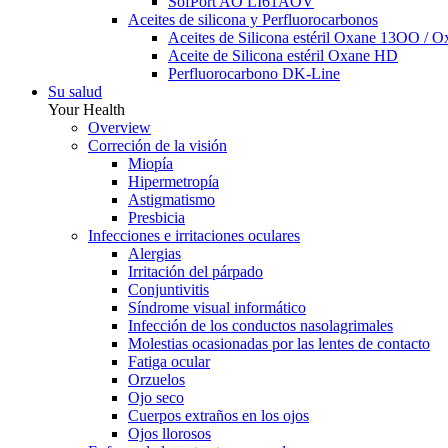
SofPort AO LI61AOV
Aceites de silicona y Perfluorocarbonos
Aceites de Silicona estéril Oxane 13OO / 
Aceite de Silicona estéril Oxane HD
Perfluorocarbono DK-Line
Su salud
Your Health
Overview
Correción de la visión
Miopía
Hipermetropía
Astigmatismo
Presbicia
Infecciones e irritaciones oculares
Alergias
Irritación del párpado
Conjuntivitis
Síndrome visual informático
Infección de los conductos nasolagrimales
Molestias ocasionadas por las lentes de contacto
Fatiga ocular
Orzuelos
Ojo seco
Cuerpos extraños en los ojos
Ojos llorosos