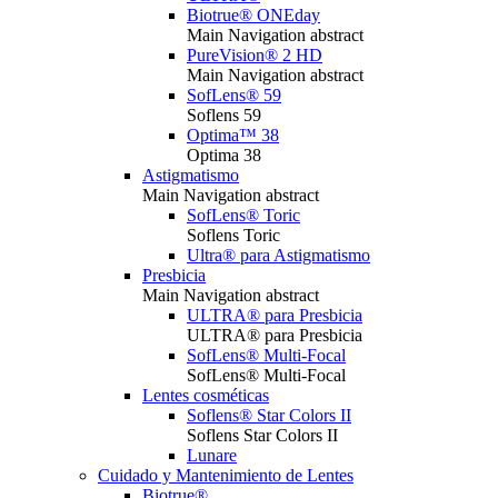
Biotrue® ONEday
Main Navigation abstract
PureVision® 2 HD
Main Navigation abstract
SofLens® 59
Soflens 59
Optima™ 38
Optima 38
Astigmatismo
Main Navigation abstract
SofLens® Toric
Soflens Toric
Ultra® para Astigmatismo
Presbicia
Main Navigation abstract
ULTRA® para Presbicia
ULTRA® para Presbicia
SofLens® Multi-Focal
SofLens® Multi-Focal
Lentes cosméticas
Soflens® Star Colors II
Soflens Star Colors II
Lunare
Cuidado y Mantenimiento de Lentes
Biotrue®