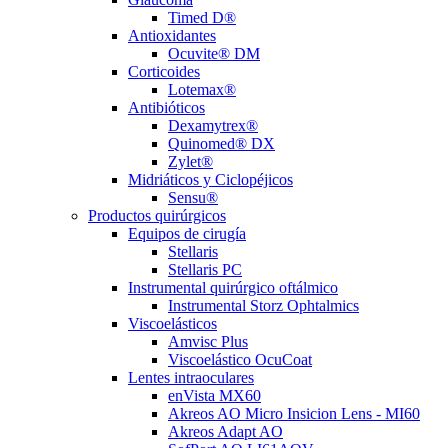
Timed D®
Antioxidantes
Ocuvite® DM
Corticoides
Lotemax®
Antibióticos
Dexamytrex®
Quinomed® DX
Zylet®
Midriáticos y Ciclopéjicos
Sensu®
Productos quirúrgicos
Equipos de cirugía
Stellaris
Stellaris PC
Instrumental quirúrgico oftálmico
Instrumental Storz Ophtalmics
Viscoelásticos
Amvisc Plus
Viscoelástico OcuCoat
Lentes intraoculares
enVista MX60
Akreos AO Micro Insicion Lens - MI60
Akreos Adapt AO