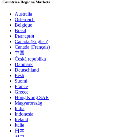
Countries/Regions/Markets
Australia
Österreich
Belgique
Brasil
България
Canada (English)
Canada (Français)
中国
Česká republika
Danmark
Deutschland
Eesti
Suomi
France
Greece
Hong Kong SAR
Magyarország
India
Indonesia
Ireland
Italia
日本