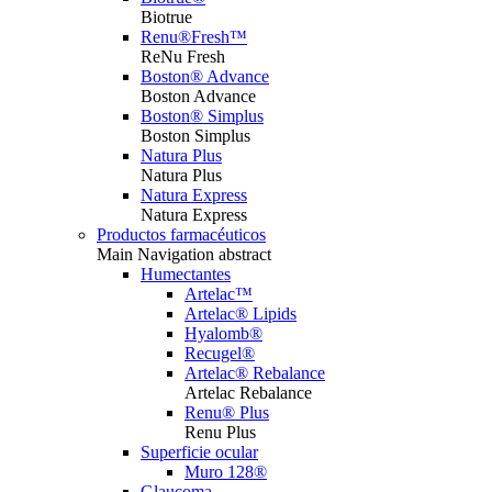
Biotrue
Renu®Fresh™
ReNu Fresh
Boston® Advance
Boston Advance
Boston® Simplus
Boston Simplus
Natura Plus
Natura Plus
Natura Express
Natura Express
Productos farmacéuticos
Main Navigation abstract
Humectantes
Artelac™
Artelac® Lipids
Hyalomb®
Recugel®
Artelac® Rebalance
Artelac Rebalance
Renu® Plus
Renu Plus
Superficie ocular
Muro 128®
Glaucoma