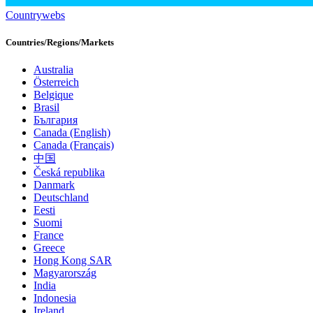
Countrywebs
Countries/Regions/Markets
Australia
Österreich
Belgique
Brasil
България
Canada (English)
Canada (Français)
中国
Česká republika
Danmark
Deutschland
Eesti
Suomi
France
Greece
Hong Kong SAR
Magyarország
India
Indonesia
Ireland