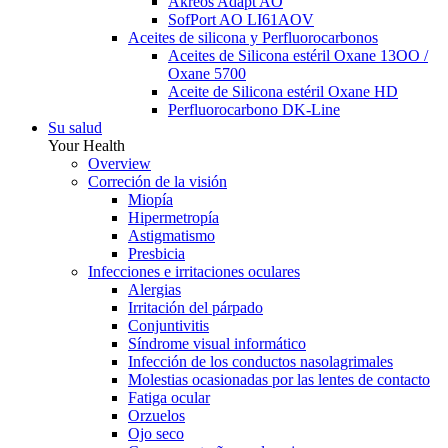
Akreos Adapt AO
SofPort AO LI61AOV
Aceites de silicona y Perfluorocarbonos
Aceites de Silicona estéril Oxane 13OO /
Oxane 5700
Aceite de Silicona estéril Oxane HD
Perfluorocarbono DK-Line
Su salud
Your Health
Overview
Correción de la visión
Miopía
Hipermetropía
Astigmatismo
Presbicia
Infecciones e irritaciones oculares
Alergias
Irritación del párpado
Conjuntivitis
Síndrome visual informático
Infección de los conductos nasolagrimales
Molestias ocasionadas por las lentes de contacto
Fatiga ocular
Orzuelos
Ojo seco