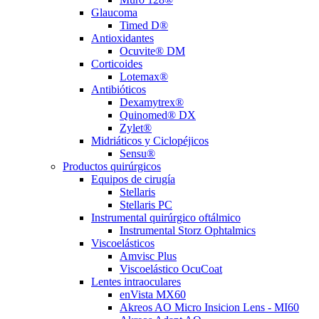
Glaucoma
Timed D®
Antioxidantes
Ocuvite® DM
Corticoides
Lotemax®
Antibióticos
Dexamytrex®
Quinomed® DX
Zylet®
Midriáticos y Ciclopéjicos
Sensu®
Productos quirúrgicos
Equipos de cirugía
Stellaris
Stellaris PC
Instrumental quirúrgico oftálmico
Instrumental Storz Ophtalmics
Viscoelásticos
Amvisc Plus
Viscoelástico OcuCoat
Lentes intraoculares
enVista MX60
Akreos AO Micro Insicion Lens - MI60