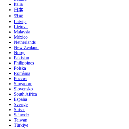
Italia
日本
한국
Latvija
Lietuva
Malaysia
México
Netherlands
New Zealand
Norge
Pakistan
Philippines
Polska
România
Россия
Singapore
Slovensko
South Africa
España
Sverige
Suisse
Schweiz
Taiwan
Türkiye