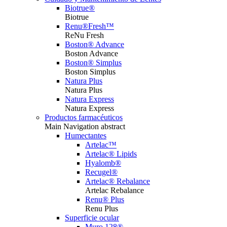
Biotrue®
Biotrue
Renu®Fresh™
ReNu Fresh
Boston® Advance
Boston Advance
Boston® Simplus
Boston Simplus
Natura Plus
Natura Plus
Natura Express
Natura Express
Productos farmacéuticos
Main Navigation abstract
Humectantes
Artelac™
Artelac® Lipids
Hyalomb®
Recugel®
Artelac® Rebalance
Artelac Rebalance
Renu® Plus
Renu Plus
Superficie ocular
Muro 128®