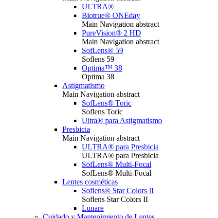
ULTRA®
Biotrue® ONEday
Main Navigation abstract
PureVision® 2 HD
Main Navigation abstract
SofLens® 59
Soflens 59
Optima™ 38
Optima 38
Astigmatismo
Main Navigation abstract
SofLens® Toric
Soflens Toric
Ultra® para Astigmatismo
Presbicia
Main Navigation abstract
ULTRA® para Presbicia
ULTRA® para Presbicia
SofLens® Multi-Focal
SofLens® Multi-Focal
Lentes cosméticas
Soflens® Star Colors II
Soflens Star Colors II
Lunare
Cuidado y Mantenimiento de Lentes